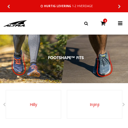
HURTIG LEVERING
1-2 HVERDAGE
0
Hilly
Injinji