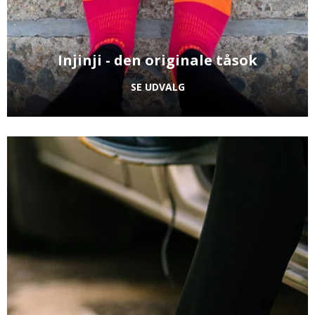
Injinji - den originale tåsok
SE UDVALG