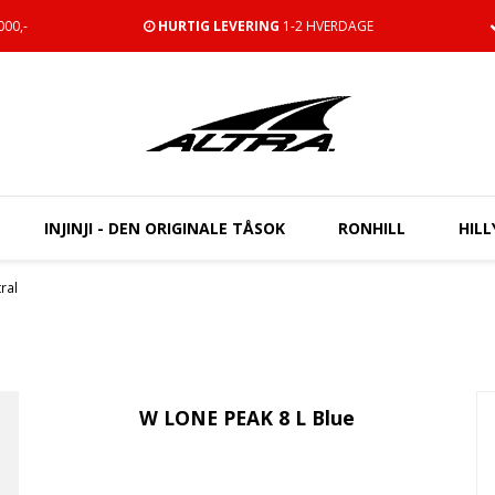
00,-
HURTIG LEVERING
1-2 HVERDAGE
INJINJI - DEN ORIGINALE TÅSOK
RONHILL
HILL
ral
W LONE PEAK 8 L Blue