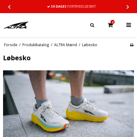
30 DAGES
FORTRYDELSESRET
0
Forside
/
Produktkatalog
/
ALTRA Mænd
/
Løbesko
Løbesko
Neutral
Stability