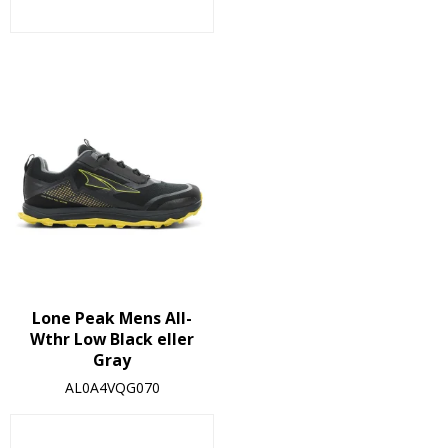
Lone Peak Mens All-
Wthr Low Black eller
Gray
AL0A4VQG070