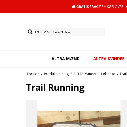
GRATIS FRAGT
PÅ KØB OVER 10
ALTRA MÆND
ALTRA KVINDER
Forside
/
Produktkatalog
/
ALTRA Kvinder
/
Løbesko
/
Trai
Trail Running