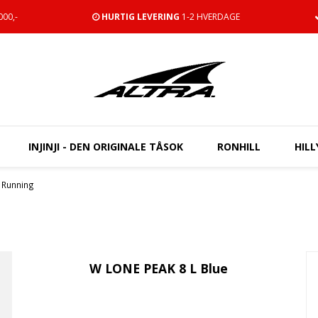
00,-
HURTIG LEVERING
1-2 HVERDAGE
INJINJI - DEN ORIGINALE TÅSOK
RONHILL
HILL
l Running
W LONE PEAK 8 L Blue