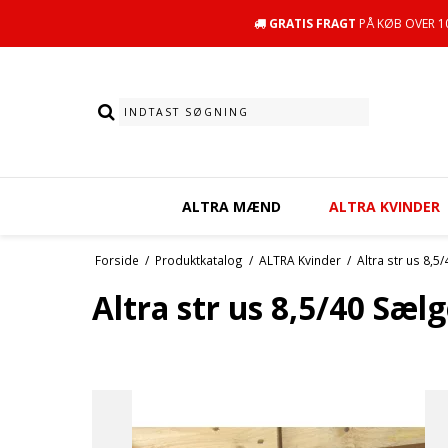
GRATIS FRAGT
PÅ KØB OVER 10
ALTRA MÆND
ALTRA KVINDER
Forside
/
Produktkatalog
/
ALTRA Kvinder
/
Altra str us 8,
Sokker
Altra str us 8,5/40 Sæl
SE UDVALG