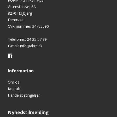
RUNNING FIRST ApS
Grumstolsvej 6A
8270 Højbjerg
Denmark
CVR-nummer
:
34703590
Telefonnr.
:
24 25 57 89
E-mail
:
info@altra.dk
Information
Om os
Kontakt
Handelsbetingelser
Nyhedstilmelding