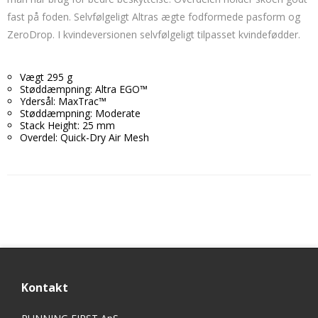
fast på foden. Selvfølgeligt Altras ægte fodformede pasform og
ZeroDrop. I kvindeversionen selvfølgeligt tilpasset kvindefødder.
Vægt 295 g
Støddæmpning: Altra EGO™
Ydersål: MaxTrac™
Støddæmpning: Moderate
Stack Height: 25 mm
Overdel: Quick-Dry Air Mesh
Kontakt