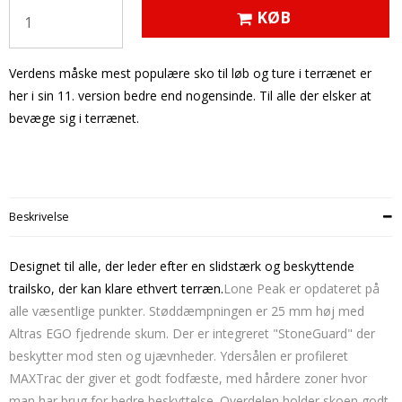
KØB
Verdens måske mest populære sko til løb og ture i terrænet er
her i sin 11. version bedre end nogensinde. Til alle der elsker at
bevæge sig i terrænet.
Beskrivelse
Designet til alle, der leder efter en slidstærk og beskyttende
trailsko, der kan klare ethvert terræn.
Lone Peak er opdateret på
alle væsentlige punkter. Støddæmpningen er 25 mm høj med
Altras EGO fjedrende skum. Der er integreret "StoneGuard" der
beskytter mod sten og ujævnheder. Ydersålen er profileret
MAXTrac der giver et godt fodfæste, med hårdere zoner hvor
man har brug for bedre beskyttelse. Overdelen holder skoen godt