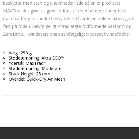
beskytter mod sten og ujævnheder. Ydersålen er profileret
MAXTrac der giver et godt fodfæste, med hårdere zoner hvor
man har brug for bedre beskyttelse. Overdelen holder skoen godt
fast på foden. Selvfølgeligt Altras ægte fodformede pasform og
ZeroDrop. I kvindeversionen selvfølgeligt tilpasset kvindefødder.
Vægt 295 g
Støddæmpning: Altra EGO™
Ydersål: MaxTrac™
Støddæmpning: Moderate
Stack Height: 25 mm
Overdel: Quick-Dry Air Mesh