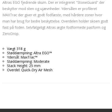
Altras EGO fjedrende skum. Der er integreret "StoneGuard" der
beskytter mod sten og ujævnheder. Ydersålen er profileret
MAXTrac der giver et godt fodfæste, med hårdere zoner hvor
man har brug for bedre beskyttelse. Overdelen holder skoen godt
fast på foden. Selvfølgeligt Altras ægte fodformede pasform og
ZeroDrop.
Vægt 318 g
Støddæmpning: Altra EGO™
Ydersål: MaxTrac™
Støddæmpning: Moderate
Stack Height: 25 mm
Overdel: Quick-Dry Air Mesh