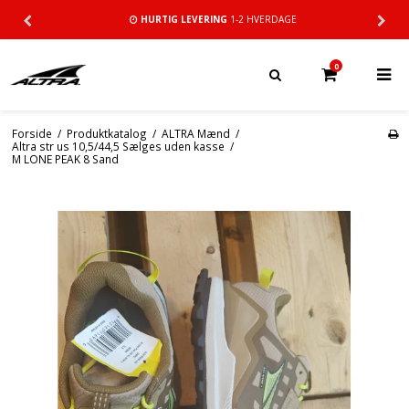
HURTIG LEVERING
1-2 HVERDAGE
0
Forside
/
Produktkatalog
/
ALTRA Mænd
/
Altra str us 10,5/44,5 Sælges uden kasse
/
M LONE PEAK 8 Sand