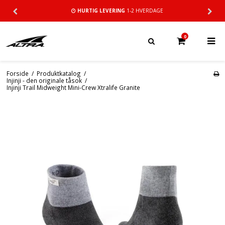
HURTIG LEVERING
1-2 HVERDAGE
0
Forside
/
Produktkatalog
/
Injinji - den originale tåsok
/
Injinji Trail Midweight Mini-Crew Xtralife Granite