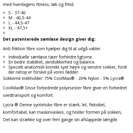
med hverdagens fitness, løb og fritid.
S - 37-40
M - 40,5-44
L - 44,5-47
XL - 47,5+
Det patenterede sømløse design giver dig:
Anti-friktion fibre som hjælper dig til at udgå vabler.
Individuelle sømløse tæer forhindre ligtorne.
En bedre stabilitet, skridsikkerhed og balance.
Specielt anatomisk korrekt syet højre og venstre sokker, fordi
der netop er forskel på vores fødder.
Sokkerne indeholder: 75% CoolMax® - 20% Nylon - 5% Lycra®
CoolMax® Disse forbedrede polyesester fibre giver en forbedret
svedtransport og komfort.
Lycra ® Denne syntetiske fibre er stærk, let, fleksibel,
komfortabel, kan maskinvaskes, og holder formen på sokken,
Det kan strække sig over fem gange sin afslappede længde.