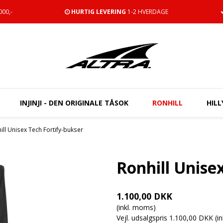
00,-
HURTIG LEVERING
1-2 HVERDAGE
INJINJI - DEN ORIGINALE TÅSOK
RONHILL
HILL
ill Unisex Tech Fortify-bukser
Ronhill Unise
1.100,00 DKK
(inkl. moms)
Vejl. udsalgspris 1.100,00 DKK
(i