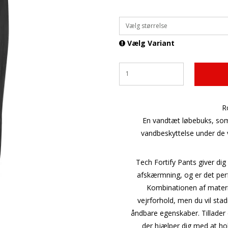
Vælg størrelse
Vælg Variant
R
En vandtæt løbebuks, som
vandbeskyttelse under de v
Tech Fortify Pants giver dig
afskærmning, og er det perfek
Kombinationen af ​​materi
vejrforhold, men du vil stad
åndbare egenskaber. Tillader 
der hjælper dig med at hol