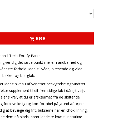
KØB
onhill Tech Fortify Pants
 giver dig det søde punkt mellem åndbarhed og
ådeste forhold. Ideel til våde, blæsende og vilde
bakke- og bjergløb.
 et ideelt niveau af vandtæt beskyttelse og vindtæt
te supplement til dit fremtidige løb i dårligt vejr.
aler sikrer, at du er afskærmet fra de skiftende
ig forblive kølig og komfortabel på grund af tøjets
dig at bevæge dig frit, bukserne har en chok-linning,
de dem på plads, samt leddelte knæ til naturlige