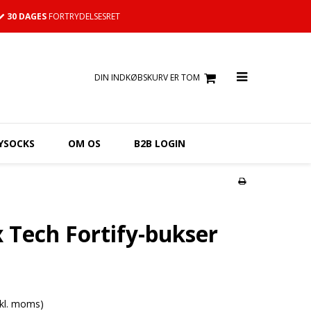
30 DAGES
FORTRYDELSESRET
DIN INDKØBSKURV ER TOM
YSOCKS
OM OS
B2B LOGIN
x Tech Fortify-bukser
nkl. moms)