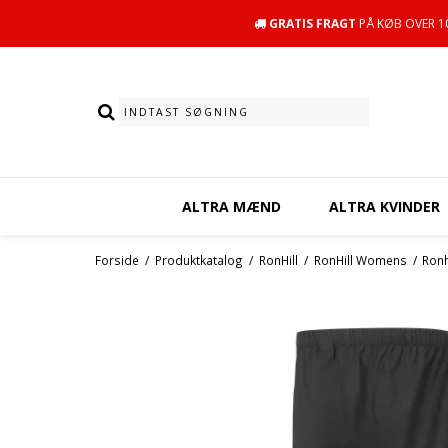
GRATIS FRAGT
PÅ KØB OVER 10
ALTRA MÆND
ALTRA KVINDER
Forside
/
Produktkatalog
/
RonHill
/
RonHill Womens
/
Ronh